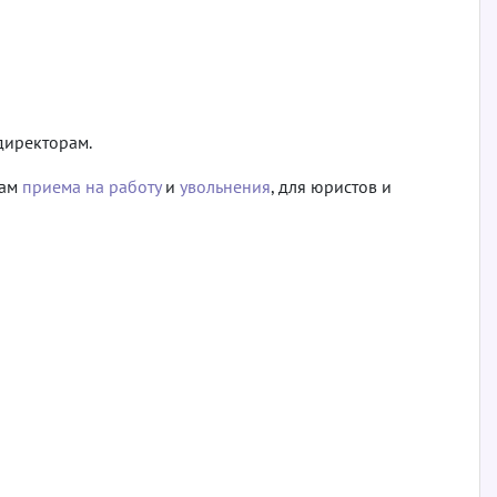
директорам.
сам
приема на работу
и
увольнения
, для юристов и