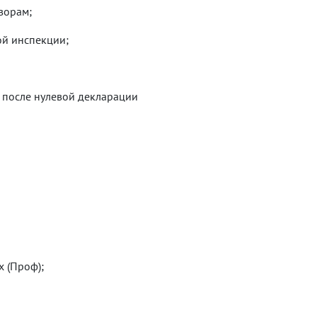
ворам;
ой инспекции;
 после нулевой декларации
х (Проф);