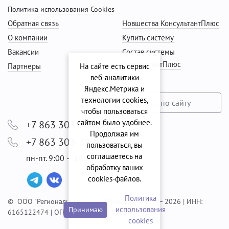
Политика использования Cookies
Обратная связь
Новшества КонсультантПлюс
О компании
Купить систему
Вакансии
Состав системы
КонсультантПлюс
Партнеры
На сайте есть сервис
веб-аналитики
Сервис
Яндекс.Метрика и
технологии cookies,
чтобы пользоваться
сайтом было удобнее.
+7 863 303-29-99
Продолжая им
+7 863 303-38-00
пользоваться, вы
соглашаетесь на
пн-пт. 9:00 — 18:00
обработку ваших
cookies‑файлов.
Политика
© ООО "Региональный центр "Информ-Групп" — 2026 | ИНН:
использования
Принимаю
6165122474 | ОГРН: 1056165052635
сookies