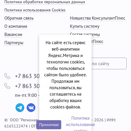
Политика обработки персональных данных
Политика использования Cookies
Обратная связь
Новшества КонсультантПлюс
О компании
Купить систему
Вакансии
Состав системы
КонсультантПлюс
Партнеры
На сайте есть сервис
веб-аналитики
Сервис
Яндекс.Метрика и
технологии cookies,
чтобы пользоваться
сайтом было удобнее.
+7 863 303-29-99
Продолжая им
+7 863 303-38-00
пользоваться, вы
соглашаетесь на
пн-пт. 9:00 — 18:00
обработку ваших
cookies‑файлов.
Политика
© ООО "Региональный центр "Информ-Групп" — 2026 | ИНН:
использования
Принимаю
6165122474 | ОГРН: 1056165052635
сookies