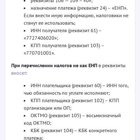
реквизиты 106 — 109 – «0»;
назначение платежа (реквизит 24) – «ЕНП».
Если внести иную информацию, налоговики не
станут ее использовать;
ИНН получателя (реквизит 61) –
«7727406020»;
КПП получателя (реквизит 103) –
«770701001».
При перечислении налогов не как ЕНП
в реквизиты
вносят
:
ИНН плательщика (реквизит 60) – ИНН того,
чью обязанность по уплате исполняют;
КПП плательщика (реквизит 102) – КПП
организации или ОП;
ОКТМО (реквизит 105) – восьмизначный
код ОКТМО;
КБК (реквизит 104) – КБК конкретного
платежа;