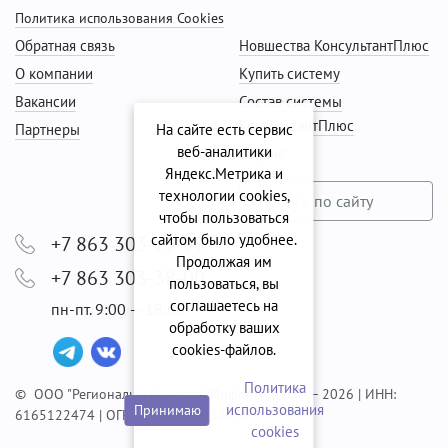
Политика использования Cookies
Обратная связь
Новшества КонсультантПлюс
О компании
Купить систему
Вакансии
Состав системы
КонсультантПлюс
Партнеры
На сайте есть сервис
веб-аналитики
Сервис
Яндекс.Метрика и
технологии cookies,
чтобы пользоваться
сайтом было удобнее.
+7 863 303-29-99
Продолжая им
+7 863 303-38-00
пользоваться, вы
соглашаетесь на
пн-пт. 9:00 — 18:00
обработку ваших
cookies‑файлов.
Политика
© ООО "Региональный центр "Информ-Групп" — 2026 | ИНН:
использования
Принимаю
6165122474 | ОГРН: 1056165052635
сookies