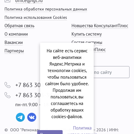
office@igc.ru
Политика обработки персональных данных
Политика использования Cookies
Обратная связь
Новшества КонсультантПлюс
О компании
Купить систему
Вакансии
Состав системы
КонсультантПлюс
Партнеры
На сайте есть сервис
веб-аналитики
Сервис
Яндекс.Метрика и
технологии cookies,
чтобы пользоваться
сайтом было удобнее.
+7 863 303-29-99
Продолжая им
+7 863 303-38-00
пользоваться, вы
соглашаетесь на
пн-пт. 9:00 — 18:00
обработку ваших
cookies‑файлов.
Политика
© ООО "Региональный центр "Информ-Групп" — 2026 | ИНН: