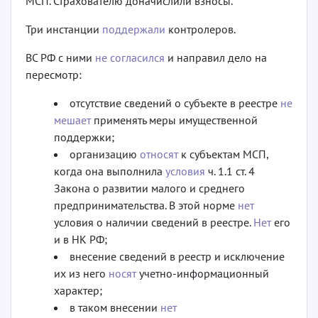
МСП. Страхователю доначислили взносы.
Три инстанции
поддержали
контролеров.
ВС РФ с ними
не согласился
и направил дело на
пересмотр:
отсутствие сведений о субъекте в реестре
не
мешает
применять меры имущественной
поддержки;
организацию
относят
к субъектам МСП,
когда она выполнила
условия
ч. 1.1 ст. 4
Закона о развитии малого и среднего
предпринимательства. В этой норме
нет
условия о наличии сведений в реестре.
Нет
его
и в НК РФ;
внесение сведений в реестр и исключение
их из него
носят
учетно-информационный
характер;
в таком внесении
нет