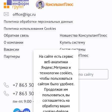
office@igc.ru
Политика обработки персональных данных
Политика использования Cookies
Обратная связь
Новшества КонсультантПлюс
О компании
Купить систему
Вакансии
Состав системы
КонсультантПлюс
Партнеры
На сайте есть сервис
веб-аналитики
Сервис
Яндекс.Метрика и
технологии cookies,
чтобы пользоваться
сайтом было удобнее.
+7 863 303-29-99
Продолжая им
+7 863 303-38-00
пользоваться, вы
соглашаетесь на
пн-пт. 9:00 — 18:00
обработку ваших
cookies‑файлов.