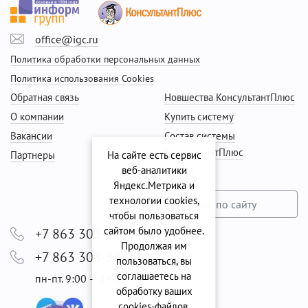
office@igc.ru
Политика обработки персональных данных
Политика использования Cookies
Обратная связь
Новшества КонсультантПлюс
О компании
Купить систему
Вакансии
Состав системы
КонсультантПлюс
Партнеры
На сайте есть сервис
веб-аналитики
Сервис
Яндекс.Метрика и
технологии cookies,
чтобы пользоваться
сайтом было удобнее.
+7 863 303-29-99
Продолжая им
+7 863 303-38-00
пользоваться, вы
соглашаетесь на
пн-пт. 9:00 — 18:00
обработку ваших
cookies‑файлов.