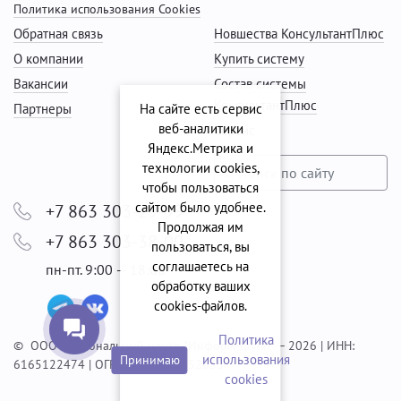
Политика использования Cookies
Обратная связь
Новшества КонсультантПлюс
О компании
Купить систему
Вакансии
Состав системы
КонсультантПлюс
Партнеры
На сайте есть сервис
веб-аналитики
Сервис
Яндекс.Метрика и
технологии cookies,
чтобы пользоваться
сайтом было удобнее.
+7 863 303-29-99
Продолжая им
+7 863 303-38-00
пользоваться, вы
соглашаетесь на
пн-пт. 9:00 — 18:00
обработку ваших
cookies‑файлов.
Политика
© ООО "Региональный центр "Информ-Групп" — 2026 | ИНН:
использования
Принимаю
6165122474 | ОГРН: 1056165052635
сookies