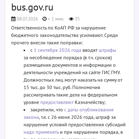
bus.gov.ru
08.07.2026
< 1 мин.
35
Ответственность по КоАП РФ за нарушение
бюджетного законодательства усиливают. Среди
прочего внесли такие поправки:
с
1 сентября 2026 года
вводят
штрафы
за несоблюдение порядка (в т.ч. сроков)
размещения документов и информации о
деятельности учреждений на сайте ГИС ГМУ.
Должностных лиц могут наказать на сумму от
15 тыс. до 30 тыс. руб. Полномочия
рассматривать такие дела на федеральном
уровне
предоставляют
Казначейству;
закрепили, что
с даты опубликования
закона
, т.е. с 26 июня 2026 года, штраф за
нарушение условий предоставления субсидий
надо применять
и при нарушении порядка, в