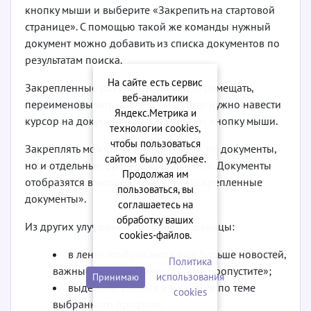
кнопку мыши и выберите «Закрепить на стартовой
странице». С помощью такой же команды нужный
документ можно добавить из списка документов по
результатам поиска.
На сайте есть сервис
Закрепленные документы можно перемещать,
веб-аналитики
переименовывать, удалять. Для этого нужно навести
Яндекс.Метрика и
курсор на документ и нажать правую кнопку мыши.
технологии cookies,
чтобы пользоваться
Закреплять можно не только ссылки на документы,
сайтом было удобнее.
но и отдельные фрагменты документа. Документы
Продолжая им
отобразятся в новом блоке «Мои закрепленные
пользоваться, вы
документы».
соглашаетесь на
обработку ваших
Из других улучшений стартовой страницы:
cookies‑файлов.
в ленте отображается еще больше новостей,
Политика
важные новости отмечены «Не пропустите»;
использования
Принимаю
выделены важные изменения по теме
сookies
выбранного профиля;