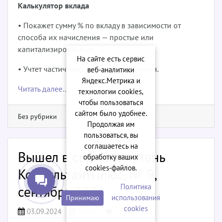
Калькулятор вклада
• Покажет сумму % по вкладу в зависимости от
способа их начисления — простые или
капитализированные.
На сайте есть сервис
• Учтет частичные снятия и пополнения.
веб-аналитики
Яндекс.Метрика и
Читать далее…
технологии cookies,
чтобы пользоваться
сайтом было удобнее.
Без рубрики
Продолжая им
пользоваться, вы
соглашаетесь на
Вышел в свет бюллетень
обработку ваших
cookies‑файлов.
КонсультантПлюс, № 9,
Политика
сентябрь 2024
использования
Принимаю
сookies
03.09.2024
5 мин.
1.2 тыс.